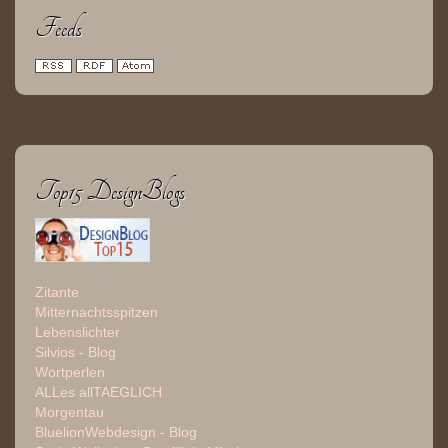
Feeds
Top15 DesignBlogs
Zitante
Mitternachtsspitzen
Lebenslichter
Silvios - Blog
Wortperlen
ALLes allTAEGLICH
Morgentau
BluelionWebdesign - Blog